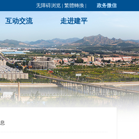
无障碍浏览
|
繁體轉換
|
政务微信
互动交流
走进建平
息